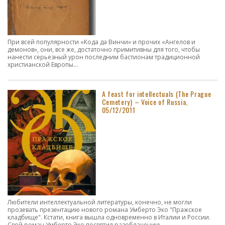
При всей популярности «Кода да Винчи» и прочих «Ангелов и
демонов», они, все же, достаточно примитивны для того, чтобы
нанести серьезный урон последним бастионам традиционной
христианской Европы...
A feast for intellectuals (The Prague
Cemetery) – Voice of Russia,
05/12/2011
Любители интеллектуальной литературы, конечно, не могли
прозевать презентацию нового романа Умберто Эко "Пражское
кладбище". Кстати, книга вышла одновременно в Италии и России.
Свой роман Умберто Эко посвятил разоблачению...