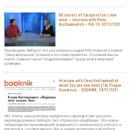
All secrets of Europe in Eco’s new
novel – interview with Elena
Kostioukovitch – RIA TV, 01/12/2011
Переводчик Умберто Эко рассказала в студии РИА Новости о новом
"омерзительном" романе и его повествователе. Основная мысль
книги: главные герои "подшпионивают" сразу на все мировые
разведки...
Interview with Elena Kostioukovitch
about Eco and new novel (The Prague
Cemetery) – BOOKNIK, 24/11/2011
АЮ: Елена, наш разговор приурочен к выходу в свет русского
перевода романа Умберто Эко «Пражское кладбище». Это новое
литературное произведение знаменитого итальянского ученого и
писателя и, соответственно, Ваша новая переводческая работа...