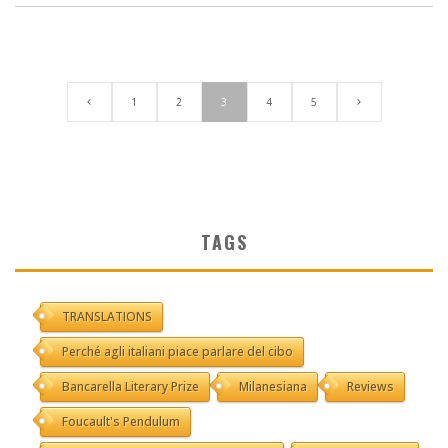
1
2
3
4
5
TAGS
TRANSLATIONS
Perché agli italiani piace parlare del cibo
Bancarella Literary Prize
Milanesiana
Reviews
Foucault's Pendulum