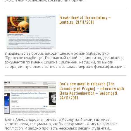
Эко Еленой Костюкович, составил викторину...
Freak-show at the cemetery –
Lenta.ru, 21/11/2011
В издательстве Corpus выходит шестой роман Умберто Эко
"Пражское кладбище". Его главный герой - шпион и подделыватель
документов по имени Симоне Симонини, несущий, по мысли
автора, личную ответственность за самые мерзкие фальсификации...
Eco´s new novel is released (The
Cemetery of Prague) – interview with
Elena Kostioukovitch – Vedomosti,
24/11/2011
Елена Александровна приедет в Москву из Италии, где живет
четверть века, специально, чтобы представить книгу на ярмарке
Non/fiction. И заодно прочесть несколько лекций студентам...