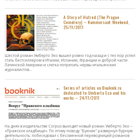
A Story of Hatred (The Prague
Cemetery) – Kommersant Weekend,
25/11/2011
Шестой роман Умберто Эко вышел ровно год назад и с тех пор успел
стать бестселлером в Италии, Испании, Франции и доброй части
Латинской Америки и слегка потрепать нервы итальянских
журналистов...
Series of articles on Booknik.ru
dedicated to Umberto Eco and his
works – 24/11/2011
На днях в издательстве Corpus выходит новый роман Умберто Эко –
«Пражское кладбище». По этому поводу "Букник" развернул бурную
деятельность: побеседовал с бессменной переводчицей романов