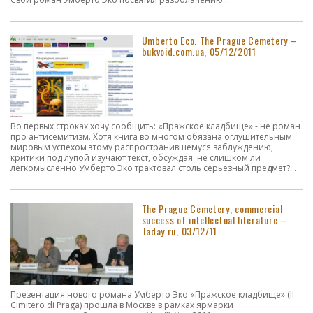
Umberto Eco. The Prague Cemetery –
bukvoid.com.ua, 05/12/2011
Во первых строках хочу сообщить: «Пражское кладбище» - не роман
про антисемитизм. Хотя книга во многом обязана оглушительным
мировым успехом этому распространившемуся заблуждению;
критики под лупой изучают текст, обсуждая: не слишком ли
легкомысленно Умберто Эко трактовал столь серьезный предмет?...
The Prague Cemetery, commercial
success of intellectual literature –
Taday.ru, 03/12/11
Презентация нового романа Умберто Эко «Пражское кладбище» (Il
Cimitero di Praga) прошла в Москве в рамках ярмарки