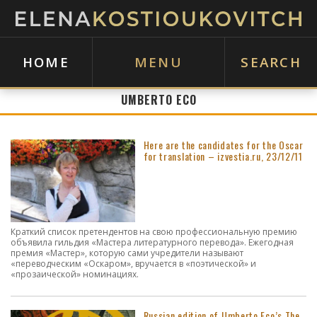
HOME
MENU
SEARCH
UMBERTO ECO
Here are the candidates for the Oscar
for translation – izvestia.ru, 23/12/11
Краткий список претендентов на свою профессиональную премию
объявила гильдия «Мастера литературного перевода». Ежегодная
премия «Мастер», которую сами учредители называют
«переводческим «Оскаром», вручается в «поэтической» и
«прозаической» номинациях.
Russian edition of Umberto Eco’s The