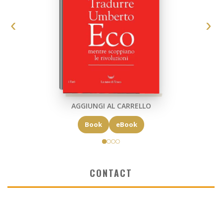
AGGIUNGI AL CARRELLO
Book
eBook
CONTACT
✉ elkost@elkost.com
☏ 0039 346 5064334