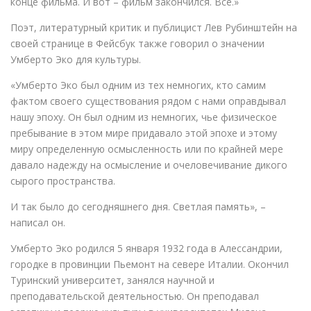
конце фильма. И вот – фильм закончился. Все.»
Поэт, литературный критик и публицист Лев Рубинштейн на
своей странице в Фейсбук также говорил о значении
Умберто Эко для культуры.
«Умберто Эко был одним из тех немногих, кто самим
фактом своего существования рядом с нами оправдывал
нашу эпоху. Он был одним из немногих, чье физическое
пребывание в этом мире придавало этой эпохе и этому
миру определенную осмысленность или по крайней мере
давало надежду на осмысление и очеловечивание дикого
сырого пространства.
И так было до сегодняшнего дня. Светлая память», –
написал он.
Умберто Эко родился 5 января 1932 года в Алессандрии,
городке в провинции Пьемонт на севере Италии. Окончил
Туринский университет, занялся научной и
преподавательской деятельностью. Он преподавал