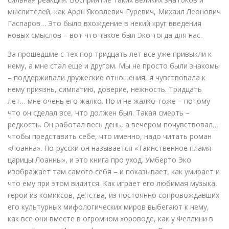
мыслителей, как Арон Яковлевич Гуревич, Михаил Леонович
Гаспаров… Это было вхождение в некий круг введения
новых смыслов – вот что такое был Эко тогда для нас.
За прошедшие с тех пор тридцать лет все уже привыкли к
нему, а мне стал еще и другом. Мы не просто были знакомы
– поддерживали дружеские отношения, я чувствовала к
нему приязнь, симпатию, доверие, нежность. Тридцать
лет… мне очень его жалко. Но и не жалко тоже – потому
что он сделал все, что должен был. Такая смерть –
редкость. Он работал весь день, а вечером почувствовал…
чтобы представить себе, что именно, надо читать роман
«Лоанна». По-русски он называется «Таинственное пламя
царицы Лоанны», и это книга про уход. Умберто Эко
изображает там самого себя – и показывает, как умирает и
что ему при этом видится. Как играет его любимая музыка,
герои из комиксов, детства, из постоянно сопровождавших
его культурных мифологических миров выбегают к нему,
как все они вместе в огромном хороводе, как у Феллини в