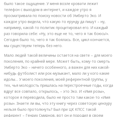
было такое ощущение. У меня возле кровати лежит
телефон с выходом в интернет, и каждое утро я
просматривала по поиску новости об Умберто Эко. И
каждое утро видела, что какую-то ерунду да пишут – ну,
например, какой-то политик процитировал его. И каждый
раз говорила себе: «Ну, это еще не то, чего я так боюсь!».
Сегодня было то, чего я так боялась. Все, цикл кончается,
мы существуем теперь без него.
Мало людей такой величины остается на свете – для моего
поколения, по крайней мере. Может быть, кому-то смерть
Умберто Эко – ничего особенного, а важен для них какой-
нибудь футболист или рок-музыкант, мало ли у кого какие
идолы… У моего поколения, моей референтной группы, у
тех, чья молодость пришлась на перестроечные годы, когда
вдруг все совпало, открылось, – это Эко. И «Имя розы»,
которое я переводила, было не просто там какое-то «Имя
розы». Знаете ли вы, что эту книгу через советскую цензуру
нельзя было протолкнуть? Был при ЦК КПСС такой
референт – Генрих Смирнов, вот он и породил в своем