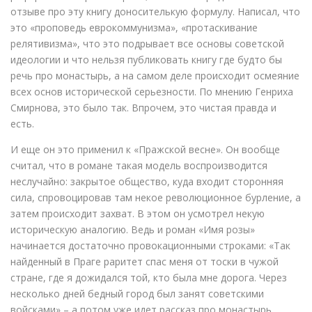
отзыве про эту книгу доносителькую формулу. Написал, что
это «проповедь еврокоммунизма», «протаскивание
релятивизма», что это подрывает все основы советской
идеологии и что нельзя публиковать книгу где будто бы
речь про монастырь, а на самом деле происходит осмеяние
всех основ исторической серьезности. По мнению Генриха
Смирнова, это было так. Впрочем, это чистая правда и
есть.
И еще он это применил к «Пражской весне». Он вообще
считал, что в романе такая модель воспроизводится
неслучайно: закрытое общество, куда входит сторонняя
сила, спровоцировав там некое революционное бурление, а
затем происходит захват. В этом он усмотрел некую
историческую аналогию. Ведь и роман «Имя розы»
начинается достаточно провокационными строками: «Так
найденный в Праге раритет спас меня от тоски в чужой
стране, где я дожидался той, кто была мне дорога. Через
несколько дней бедный город был занят советскими
войсками» – а потом уже идет рассказ про монастырь.