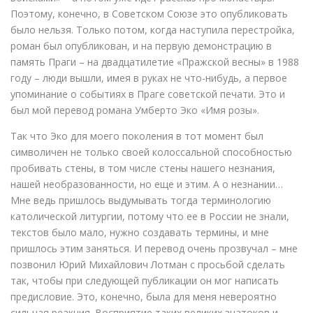
Поэтому, конечно, в Советском Союзе это опубликовать
было нельзя. Только потом, когда наступила перестройка,
роман был опубликован, и на первую демонстрацию в
память Праги – на двадцатилетие «Пражской весны» в 1988
году – люди вышли, имея в руках не что-нибудь, а первое
упоминание о событиях в Праге советской печати. Это и
был мой перевод романа Умберто Эко «Имя розы».
Так что Эко для моего поколения в тот момент был
символичен не только своей колоссальной способностью
пробивать стены, в том числе стены нашего незнания,
нашей необразованности, но еще и этим. А о незнании…
Мне ведь пришлось выдумывать тогда терминологию
католической литургии, потому что ее в России не знали,
текстов было мало, нужно создавать термины, и мне
пришлось этим заняться. И перевод очень прозвучал – мне
позвонил Юрий Михайлович Лотман с просьбой сделать
так, чтобы при следующей публикации он мог написать
предисловие. Это, конечно, была для меня невероятно
сильная реакция. Восприятие таких великих знатоков и