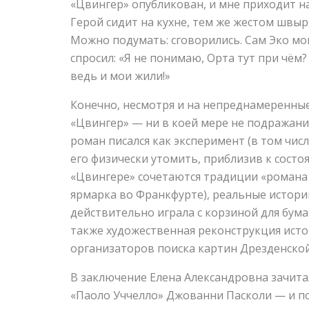
«Цвингер» опубликован, и мне приходит н
Герой сидит на кухне, тем же жестом швы
Можно подумать: сговорились. Сам Эко мой
спросил: «Я не понимаю, Орта тут при чём?
ведь и мои жили!»
Конечно, несмотря и на непреднамеренные
«Цвингер» — ни в коей мере не подражание
роман писался как эксперимент (в том чи
его физически утомить, приблизив к состо
«Цвингере» сочетаются традиции «романа с
ярмарка во Франкфурте), реальные истории
действительно играла с корзиной для бума
также художественная реконструкция исто
организаторов поиска картин Дрезденской 
В заключение Елена Александровна зачита
«Паоло Уччелло» Джованни Пасколи — и по