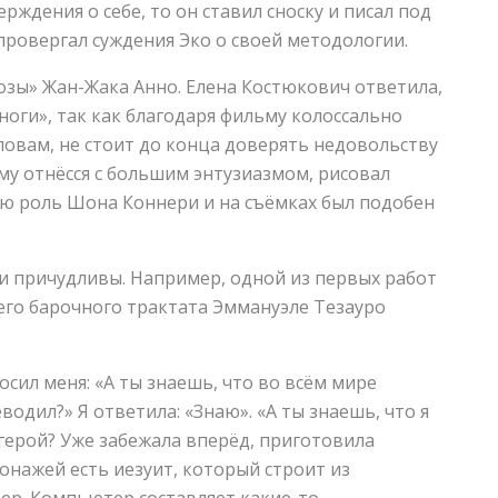
рждения о себе, то он ставил сноску и писал под
провергал суждения Эко о своей методологии.
озы» Жан-Жака Анно. Елена Костюкович ответила,
оги», так как благодаря фильму колоссально
словам, не стоит до конца доверять недовольству
му отнёсся с большим энтузиазмом, рисовал
ую роль Шона Коннери и на съёмках был подобен
и причудливы. Например, одной из первых работ
го барочного трактата Эммануэле Тезауро
осил меня: «А ты знаешь, что во всём мире
водил?» Я ответила: «Знаю». «А ты знаешь, что я
герой? Уже забежала вперёд, приготовила
онажей есть иезуит, который строит из
р. Компьютер составляет какие-то