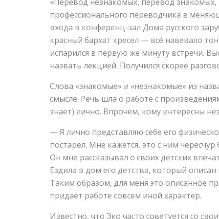
«Перевод незнакомых, перевод знакомых, 
профессионального переводчика в меняющ
входа в конференц-зал Дома русского зар
красный бархат кресел — всё навевало тон 
испарился в первую же минуту встречи. В
назвать лекцией. Получился скорее разгов
Слова «знакомые» и «незнакомые» из назв
смысле. Речь шла о работе с произведения
знает) лично. Впрочем, кому интересны н
— Я лично представляю себе его физическо
постарел. Мне кажется, это с ним чересчур
Он мне рассказывал о своих детских впеча
Ездила в дом его детства, который описа
Таким образом, для меня это описанное пр
придаёт работе совсем иной характер.
Известно, что Эко часто советуется со св