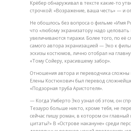
Крёбер обнаруживал в тексте какие-то утве
строчкой: «Возражение, ваша честь» — и о
Не обошлось без вопроса о фильме «Имя Р
что «любому экранизатору надо целовать н
увеличиваются тиражи. Более того, по её 
самого автора экранизацией — Эко к филь
эскизы костюмов, лично отобрал на главн
«Тому Сойеру, красившему забор».
Отношения автора и переводчика сложны 
Елены Костюкович был перевод сложнейше
«Подзорная труба Аристотеля».
— Когда Умберто Эко узнал об этом, он спр
Тезауро больше никто, кроме тебя, не пере
сейчас пишу роман, в котором он главный 
цитаты?» В «Острове накануне» среди перс
деревянных роликов некий протокомпьюте