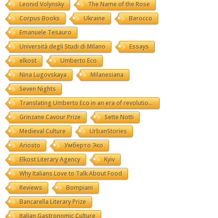
Leonid Volynsky
The Name of the Rose
Corpus Books
Ukraine
Barocco
Emanuele Tesauro
Università degli Studi di Milano
Essays
elkost
Umberto Eco
Nina Lugovskaya
Milanesiana
Seven Nights
Translating Umberto Eco in an era of revolutions
Grinzane Cavour Prize
Sette Notti
Medieval Culture
UrbanStories
Ariosto
Умберто Эко
Elkost Literary Agency
Kyiv
Why Italians Love to Talk About Food
Reviews
Bompiani
Bancarella Literary Prize
Italian Gastronomic Culture