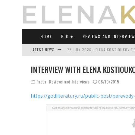
HOME
BIO
REVIEWS AND INTERVIE
LATEST NEWS
25 JULY 2026 - ELENA KOSTIOUKOVI
23 JULY 2026 - REVIEW OF "TRANSL
INTERVIEW WITH ELENA KOSTIOUKO
21 JULY 2026 - REVIEW OF "TRANSLA
Facts
Reviews and Interviews
08/10/2015
17 JULY 2026 - ELENA KOSTIOUKOVITC
https://godliteratury.ru/public-post/perevod
21 JUNE 2026 - REVIEW OF "TRANSLA
30 JULY 2026 - ELENA KOSTIOUKOVIT