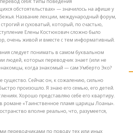
перевод себя: типы поведения
ихся обстоятельствах» — значилось на афише у
убежья. Название лекции, международный форум,
строгий и суховатый, который, по счастью,
ыступление Елены Костюкович сложно было
ор, очень живой и вместе с тем информативный.
ания следует понимать в самом буквальном
ми людей, которых переводчик знает (или не
езнакомцы, когда знакомый — сам Умберто Эко?
е существо. Сейчас он, к сожалению, сильно
 быстро произошло. Я знаю его семью, его детей.
тлениях. Хорошо представляю себе его квартиру.
н в романе «Таинственное пламя царицы Лоаны».
остранство вполне реально, что, разумеется,
оими переводчиками по поводу тех или иных