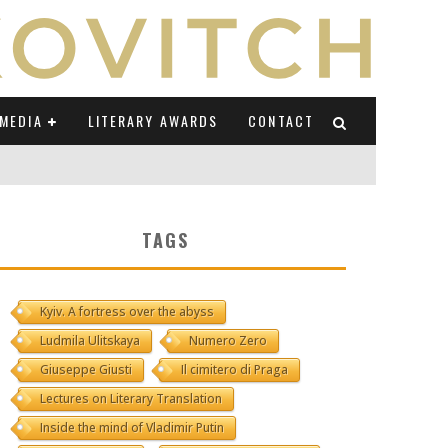
MEDIA
LITERARY AWARDS
CONTACT
NI E CAUCASO TRANSEUROPA
TAGS
RE BY LUIGI GRAVAGNUOLO
Kyiv. A fortress over the abyss
UCCIO
Ludmila Ulitskaya
Numero Zero
ONS" (ON IL POSTO DELLE PAROLE)
Giuseppe Giusti
Il cimitero di Praga
Lectures on Literary Translation
Inside the mind of Vladimir Putin