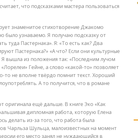
считает, что подсказками мастера пользоваться
ирует знаменитое стихотворение Джакомо
но было узнаваемо. Я получаю подсказку от
ь туда Пастернака». Я: «То есть как? Два
тируют Пастернака?» «А что? Если они культурные
 Я вышла из положения так: «Последним лучом
з «Лорелеи» Гейне, а слово «какой-то» позволяет
то-то не вполне твёрдо помнит текст. Хороший
лоупотреблять. А то получится, что в романе
т оригинала ещё дальше. В книге Эко «Как
фальшивая дипломная работа, которую Елена
сь делать из-за того, что работа была
сов Чарльза Шульца, малоизвестных на момент
 версии его место занял не нуждающийся в