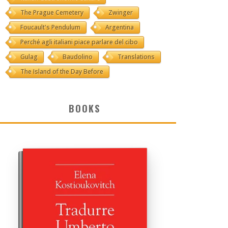
The Prague Cemetery
Zwinger
Foucault's Pendulum
Argentina
Perché agli italiani piace parlare del cibo
Gulag
Baudolino
Translations
The Island of the Day Before
BOOKS
AGG