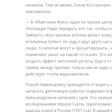
нюансов. Тем не менее, Елена Костюкович 
невозможно.
— В «Маятнике Фуко» один из героев цит
Леопарди. Надо передать его так, чтобы о
Умберто: «Костюкович вполне может вписат
итальянца гуляют по саду и друг другу ци
люди, то вполне могут и процитировать…»
пламенеет закат на какой-то скале». Это и
создать эффект неточной цитаты, будто к
приём, между прочим, только им не надо з
действует толпа маразматиков.
Порой переводчику приходится отходить о
написать дипломную работу» содержится 
Александровна написала с нуля. Это пришло
исследованием образа Снупи, героя комик
выхода книги в России (1997 год). В нашей