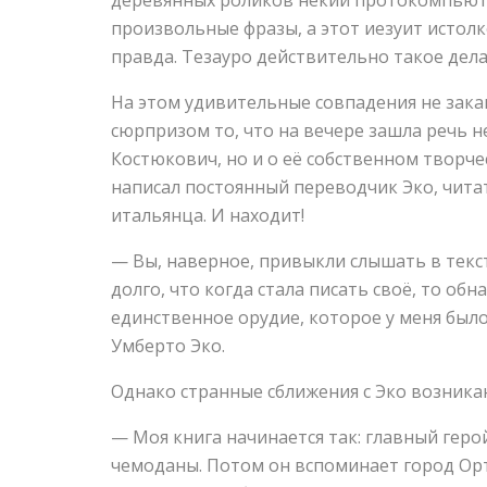
произвольные фразы, а этот иезуит истолко
правда. Тезауро действительно такое дела
На этом удивительные совпадения не закан
сюрпризом то, что на вечере зашла речь н
Костюкович, но и о её собственном творчес
написал постоянный переводчик Эко, чита
итальянца. И находит!
— Вы, наверное, привыкли слышать в текст
долго, что когда стала писать своё, то об
единственное орудие, которое у меня был
Умберто Эко.
Однако странные сближения с Эко возникаю
— Моя книга начинается так: главный герой
чемоданы. Потом он вспоминает город Орт