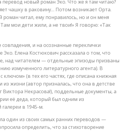
а перевод новый роман Эко. Что же я там читаю?
ряет чашку в раковину… Потом возникает Орта.
 роман читал, ему понравилось, но и он меня
 Там мои дети жили, а не твои!» Я говорю: «Так
 совпадения, и на осознанные переклички
 Эко. Елена Костюкович рассказала о том, что
сле, над читателем — отдельные эпизоды призваны
янию измученного литературного агента). В
 ключом» (в тех его частях, где описана книжная
 из жизни (автор призналась, что она в детстве
г Виктора Некрасова!), поддельные документы, а
рии её деда, который был одним из
галереи в 1945-м.
ла один из своих самых ранних переводов —
просила определить, что за стихотворение