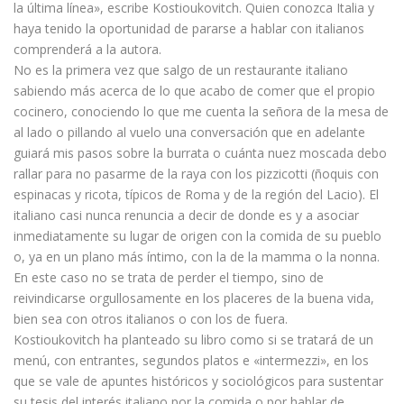
la última línea», escribe Kostioukovitch. Quien conozca Italia y
haya tenido la oportunidad de pararse a hablar con italianos
comprenderá a la autora.
No es la primera vez que salgo de un restaurante italiano
sabiendo más acerca de lo que acabo de comer que el propio
cocinero, conociendo lo que me cuenta la señora de la mesa de
al lado o pillando al vuelo una conversación que en adelante
guiará mis pasos sobre la burrata o cuánta nuez moscada debo
rallar para no pasarme de la raya con los pizzicotti (ñoquis con
espinacas y ricota, típicos de Roma y de la región del Lacio). El
italiano casi nunca renuncia a decir de donde es y a asociar
inmediatamente su lugar de origen con la comida de su pueblo
o, ya en un plano más íntimo, con la de la mamma o la nonna.
En este caso no se trata de perder el tiempo, sino de
reivindicarse orgullosamente en los placeres de la buena vida,
bien sea con otros italianos o con los de fuera.
Kostioukovitch ha planteado su libro como si se tratará de un
menú, con entrantes, segundos platos e «intermezzi», en los
que se vale de apuntes históricos y sociológicos para sustentar
su tesis del interés italiano por la comida o por hablar de