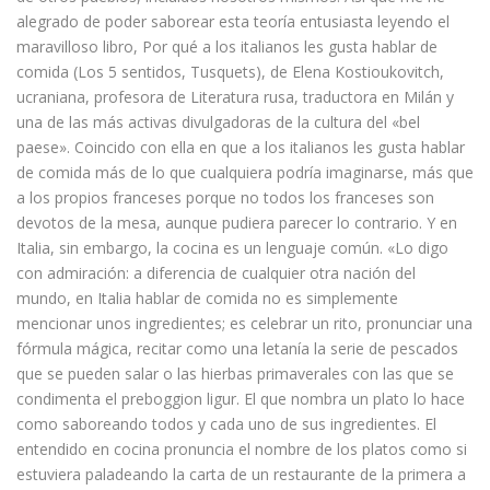
alegrado de poder saborear esta teoría entusiasta leyendo el
maravilloso libro, Por qué a los italianos les gusta hablar de
comida (Los 5 sentidos, Tusquets), de Elena Kostioukovitch,
ucraniana, profesora de Literatura rusa, traductora en Milán y
una de las más activas divulgadoras de la cultura del «bel
paese». Coincido con ella en que a los italianos les gusta hablar
de comida más de lo que cualquiera podría imaginarse, más que
a los propios franceses porque no todos los franceses son
devotos de la mesa, aunque pudiera parecer lo contrario. Y en
Italia, sin embargo, la cocina es un lenguaje común. «Lo digo
con admiración: a diferencia de cualquier otra nación del
mundo, en Italia hablar de comida no es simplemente
mencionar unos ingredientes; es celebrar un rito, pronunciar una
fórmula mágica, recitar como una letanía la serie de pescados
que se pueden salar o las hierbas primaverales con las que se
condimenta el preboggion ligur. El que nombra un plato lo hace
como saboreando todos y cada uno de sus ingredientes. El
entendido en cocina pronuncia el nombre de los platos como si
estuviera paladeando la carta de un restaurante de la primera a