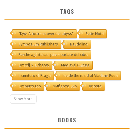
TAGS
"Kyiv. A fortress over the abyss"
Sette Notti
Symposium Publishers
Baudolino
Perché agli italiani piace parlare del cibo
Dmitrij S. Lichacev
Medieval Culture
Il cimitero di Praga
Inside the mind of Vladimir Putin
Umberto Eco
Умберто Эко
Ariosto
Show More
BOOKS