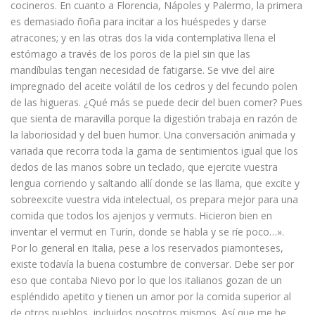
cocineros. En cuanto a Florencia, Nápoles y Palermo, la primera
es demasiado ñoña para incitar a los huéspedes y darse
atracones; y en las otras dos la vida contemplativa llena el
estómago a través de los poros de la piel sin que las
mandíbulas tengan necesidad de fatigarse. Se vive del aire
impregnado del aceite volátil de los cedros y del fecundo polen
de las higueras. ¿Qué más se puede decir del buen comer? Pues
que sienta de maravilla porque la digestión trabaja en razón de
la laboriosidad y del buen humor. Una conversación animada y
variada que recorra toda la gama de sentimientos igual que los
dedos de las manos sobre un teclado, que ejercite vuestra
lengua corriendo y saltando allí donde se las llama, que excite y
sobreexcite vuestra vida intelectual, os prepara mejor para una
comida que todos los ajenjos y vermuts. Hicieron bien en
inventar el vermut en Turín, donde se habla y se ríe poco…».
Por lo general en Italia, pese a los reservados piamonteses,
existe todavía la buena costumbre de conversar. Debe ser por
eso que contaba Nievo por lo que los italianos gozan de un
espléndido apetito y tienen un amor por la comida superior al
de otros pueblos, incluidos nosotros mismos. Así que me he