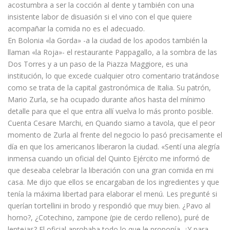
acostumbra a ser la cocción al dente y también con una
insistente labor de disuasión si el vino con el que quiere
acompañar la comida no es el adecuado.
En Bolonia «la Gorda» -a la ciudad de los apodos también la
llaman «la Roja»- el restaurante Pappagallo, a la sombra de las
Dos Torres y a un paso de la Piazza Maggiore, es una
institución, lo que excede cualquier otro comentario tratándose
como se trata de la capital gastronómica de Italia. Su patrón,
Mario Zurla, se ha ocupado durante años hasta del mínimo
detalle para que el que entra allí vuelva lo más pronto posible.
Cuenta Cesare Marchi, en Quando siamo a tavola, que el peor
momento de Zurla al frente del negocio lo pasó precisamente el
día en que los americanos liberaron la ciudad. «Sentí una alegría
inmensa cuando un oficial del Quinto Ejército me informó de
que deseaba celebrar la liberación con una gran comida en mi
casa. Me dijo que ellos se encargaban de los ingredientes y que
tenía la máxima libertad para elaborar el menú. Les pregunté si
querían tortellini in brodo y respondió que muy bien. ¿Pavo al
horno?, ¿Cotechino, zampone (pie de cerdo relleno), puré de
lentejas? El oficial aprobaba todo lo que le proponía. ¿Y para