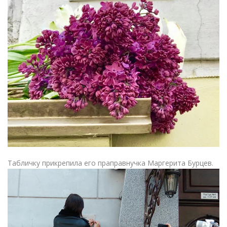
Табличку прикрепила его праправнучка Маргерита Бурцев.