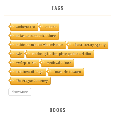
TAGS
Umberto Eco
Ariosto
Italian Gastronomic Culture
Inside the mind of Vladimir Putin
Elkost Literary Agency
Kyiv
Perché agli italiani piace parlare del cibo
Умберто Эко
Medieval Culture
Il cimitero di Praga
Emanuele Tesauro
The Prague Cemetery
Show More
BOOKS