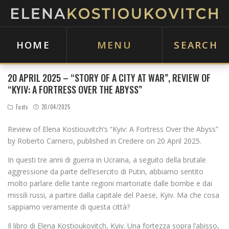
HOME
MENU
SEARCH
20 APRIL 2025 – “STORY OF A CITY AT WAR”, REVIEW OF
“KYIV: A FORTRESS OVER THE ABYSS”
Facts
20/04/2025
Review of Elena Kostiouvitch’s “Kyiv: A Fortress Over the Abyss”
by Roberto Carnero, published in Credere on 20 April 2025.
In questi tre anni di guerra in Ucraina, a seguito della brutale
aggressione da parte dell’esercito di Putin, abbiamo sentito
molto parlare delle tante regioni martoriate dalle bombe e dai
missili russi, a partire dalla capitale del Paese, Kyiv. Ma che cosa
sappiamo veramente di questa città?
Il libro di Elena Kostioukovitch, Kyiv. Una fortezza sopra l’abisso,