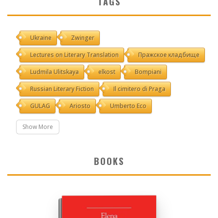
TAGS
Ukraine
Zwinger
Lectures on Literary Translation
Пражское кладбище
Ludmila Ulitskaya
elkost
Bompiani
Russian Literary Fiction
Il cimitero di Praga
GULAG
Ariosto
Umberto Eco
Show More
BOOKS