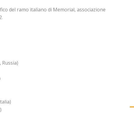
ifico del ramo italiano di Memorial, associazione
2.
 Russia)
)
alia)
)