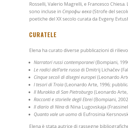
Rosselli, Valerio Magrelli, e Francesco Chiesa
sono incluse in
Строфы века
(Strofe del secol
poetiche del XX secolo curata da Evgeny Evtu
CURATELE
Elena ha curato diverse pubblicazioni di rilievo,
Narratori russi contemporanei
(Bompiani, 199
Le radici dell’arte russa
di Dmitrij Lichačev (Fa
Cinque secoli di disegni europei
(Leonardo Arte
I tesori di Troia
(Leonardo Arte, 1996; pubblicat
Il Murakka di San Pietroburgo
(Leonardo Arte, 
Racconti e storielle degli Ebrei
(Bompiani, 2002
Il diario di Nina
di Nina Lugovskaja (Frassinell
Quanto vale un uomo
di Eufrosinia Kersnovs
Elena è stata autrice di rassegne bibliografich