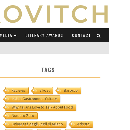
MEDIA
LITERARY AWARDS
CONTACT
NI E CAUCASO TRANSEUROPA
TAGS
RE BY LUIGI GRAVAGNUOLO
Reviews
elkost
Barocco
UCCIO
Italian Gastronomic Culture
ONS" (ON IL POSTO DELLE PAROLE)
Why Italians Love to Talk About Food
Numero Zero
Università degli Studi di Milano
Ariosto