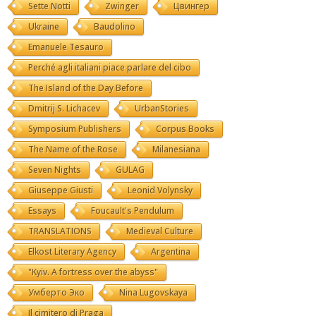
Sette Notti
Zwinger
Цвингер
Ukraine
Baudolino
Emanuele Tesauro
Perché agli italiani piace parlare del cibo
The Island of the Day Before
Dmitrij S. Lichacev
UrbanStories
Symposium Publishers
Corpus Books
The Name of the Rose
Milanesiana
Seven Nights
GULAG
Giuseppe Giusti
Leonid Volynsky
Essays
Foucault's Pendulum
TRANSLATIONS
Medieval Culture
Elkost Literary Agency
Argentina
"Kyiv. A fortress over the abyss"
Умберто Эко
Nina Lugovskaya
Il cimitero di Praga