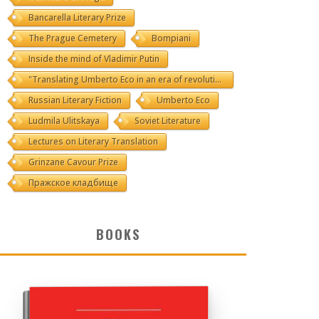
Bancarella Literary Prize
The Prague Cemetery
Bompiani
Inside the mind of Vladimir Putin
"Translating Umberto Eco in an era of revolutions"
Russian Literary Fiction
Umberto Eco
Ludmila Ulitskaya
Soviet Literature
Lectures on Literary Translation
Grinzane Cavour Prize
Пражское кладбище
BOOKS