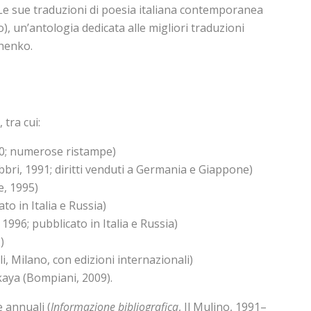
. Le sue traduzioni di poesia italiana contemporanea
o), un’antologia dedicata alle migliori traduzioni
shenko.
 tra cui:
0; numerose ristampe)
bbri, 1991; diritti venduti a Germania e Giappone)
, 1995)
o in Italia e Russia)
1996; pubblicato in Italia e Russia)
)
i, Milano, con edizioni internazionali)
kaya (Bompiani, 2009).
e annuali (
Informazione bibliografica
, Il Mulino, 1991–