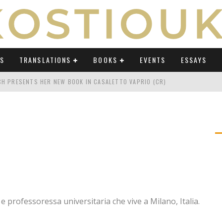
WS
TRANSLATIONS
BOOKS
EVENTS
ESSAYS
TCH PRESENTS HER NEW BOOK IN CASALETTO VAPRIO (CR)
ATING UMBERTO ECO IN AN ERA OF REVOLUTIONS" ON OSSERVATORIO BALCA
TING UMBERTO ECO IN AN ERA OF REVOLUTIONS" ON LAB POLITICHE E CULTU
H AT "FESTIVAL DEL SARÀ" IN TERMOLI (CB)
TING UMBERTO ECO IN AN ERA OF REVOLUTIONS" ON AVVENIRE BY ELIO CAPP
CH'S PODCAST ABOUT "TRANSLATING UMBERTO ECO IN AN ERA OF REVOLUTI
 e professoressa universitaria che vive a Milano, Italia.