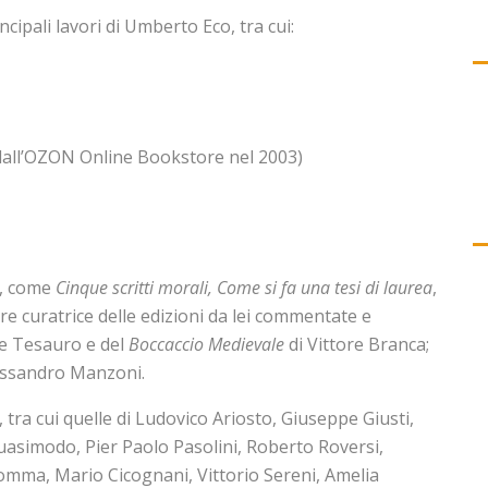
ncipali lavori di Umberto Eco, tra cui:
i dall’OZON Online Bookstore nel 2003)
o, come
Cinque scritti morali,
Come si fa una tesi di laurea
,
ltre curatrice delle edizioni da lei commentate e
e Tesauro e del
Boccaccio Medievale
di Vittore Branca;
essandro Manzoni.
tra cui quelle di Ludovico Ariosto, Giuseppe Giusti,
Quasimodo, Pier Paolo Pasolini, Roberto Roversi,
omma, Mario Cicognani, Vittorio Sereni, Amelia