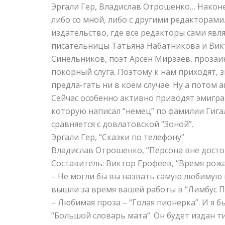
Эргали Гер, Владислав Отрошенко… Наконе
либо со мной, либо с другими редакторами
издательство, где все редакторы сами яв
писательницы Татьяна Набатникова и Вик
Синельников, поэт Арсен Мирзаев, прозаик
покорный слуга. Поэтому к нам приходят, з
предла-гать ни в коем случае. Ну а потом 
Сейчас особенно активно приводят эмигра
которую написал “немец” по фамилии Гигал
сравняется с довлатовской “Зоной”.
Эргали Гер, “Сказки по телефону”
Владислав Отрошенко, “Персона вне дост
Составитель: Виктор Ерофеев, “Время рож
– Не могли бы вы назвать самую любимую 
вышли за время вашей работы в “Лимбус П
– Любимая проза – “Голая пионерка”. И я б
“Большой словарь мата”. Он будет издан т