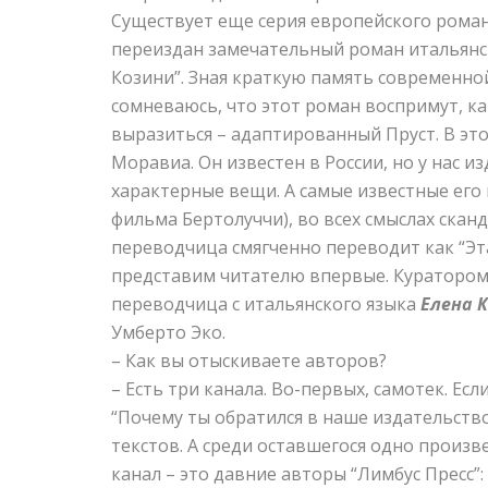
Существует еще серия европейского романа 
переиздан замечательный роман итальянс
Козини”. Зная краткую память современно
сомневаюсь, что этот роман воспримут, ка
выразиться – адаптированный Пруст. В эт
Моравиа. Он известен в России, но у нас из
характерные вещи. А самые известные его 
фильма Бертолуччи), во всех смыслах ска
переводчица смягченно переводит как “Эт
представим читателю впервые. Куратором
переводчица с итальянского языка
Елена 
Умберто Эко.
– Как вы отыскиваете авторов?
– Есть три канала. Во-первых, самотек. Ес
“Почему ты обратился в наше издательство
текстов. А среди оставшегося одно произв
канал – это давние авторы “Лимбус Пресс”: