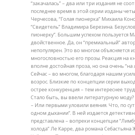
“закачалась” – два или три издания не соо
последнее время в этой серии изданы четы
Черчесова, “Голая пионерка” Михаила Ко
“Свидетель” Владимира Березина. Безуслов
пионерку”. Большим успехом пользуется М
двойственное. Да, он “премиальный” автор,
непопулярен. Это во многом объясняется 
многословностью его прозы. Реакция на кн
вполне достойная проза, но она очень “на
Сейчас – во многом, благодаря нашим усил
возрос. Близкие по концепции серии выходя
острее конкуренция – тем интереснее тру
Стало быть, вы ввели литературную моду?
– Или первыми уловили веяния. Что, по сути
одном дыхании”. В ней издается детективн
представлена – вопреки концепции “Лимб
холода” Ле Карре, два романа Себастьяна