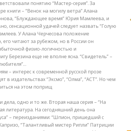
тветствовали понятию “Мастер-серия”. За
ре книги – “Венок на могилу ветра” Алана
нонова, “Блуждающее время” Юрия Мамлеева, и
но, сенсационной удачей следует назвать “Голую
амлеев. У Алана Черчесова положение
 его читают за рубежом, но в России он
избыточной физио-логичностью и
игу Березина еще не вполне ясна. “Свидетель” –
 любителя”…
иям – интерес к современной русской прозе
т в издательствах “Эксмо”, “Олма”, “АСТ”. Но чем
диться на этом поприщ
 дела, одно и то же. Вторая наша серия – “На
ая литература. На сегодняшний день она
уса” – переизданиями: “Шпион, пришедший с
 Жапризо, “Талантливый мистер Рипли” Патриции