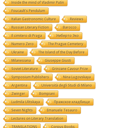
Inside the mind of Vladimir Putin
Foucault's Pendulum
Italian Gastronomic Culture
Reviews
Russian Literary Fiction
Barocco
Il cimitero di Praga
Умберто Эко
Numero Zero
The Prague Cemetery
Ukraine
The Island of the Day Before
Milanesiana
Giuseppe Giusti
Soviet Literature
Grinzane Cavour Prize
Symposium Publishers
Nina Lugovskaya
Argentina
Università degli Studi di Milano
Zwinger
Bompiani
Ludmila Ulitskaya
Пражское кладбище
Seven Nights
Emanuele Tesauro
Lectures on Literary Translation
TRANSLATIONS
Corpus Books