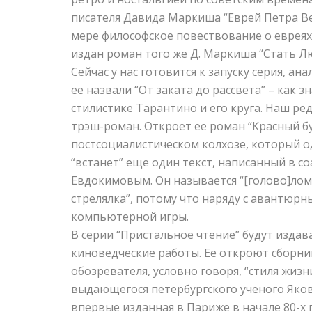
писателя Давида Маркиша “Еврей Петра Ве
мере философское повествование о евреях в
издан роман того же Д. Маркиша “Стать Л
Сейчас у нас готовится к запуску серия, а
ее назвали “От заката до рассвета” – как 
стилистике Тарантино и его круга. Наш ре
трэш-роман. Откроет ее роман “Красный бу
постсоциалистическом колхозе, который о
“встанет” еще один текст, написанный в с
Евдокимовым. Он называется “[голово]лом
стрелялка”, потому что наряду с авантюр
компьютерной игры.
В серии “Пристальное чтение” будут издав
киноведческие работы. Ее откроют сборни
обозревателя, условно говоря, “стиля жиз
выдающегося петербургского ученого Яко
впервые изданная в Париже в начале 80-х г