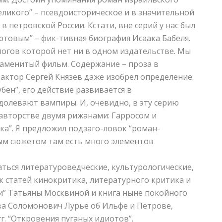
ликого” – псевдоисторическое и в значительной
 петровской России. Кстати, вне серий у нас был
ютовым” – фик-тивная биография Исаака Бабеля.
налогов которой нет ни в одном издательстве. Мы
знаменитый фильм. Содержание – проза в
дактор Сергей Князев даже изобрел определение:
бен”, его действие развивается в
долевают вампиры. И, очевидно, в эту серию
оавторстве двумя рижанами: Гарросом и
ка”. Я предложил подзаго-ловок “роман-
ным сюжетом там есть много элементов
аться литературоведческие, культурологические,
к статей кинокритика, литературного критика и
ни” Татьяны Москвиной и книга ныне покойного
ва Соломонович Лурье об Ильфе и Петрове,
г. “Откровения пуганых идиотов”.