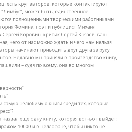
ц, есть круг авторов, которые контактируют
. “Лимбус”, может быть, единственное
ляются полноценными творческими работниками:
тория Фомина, поэт и публицист Михаил
 Сергей Коровин, критик Сергей Князев, ваш
ная, чего от нас можно ждать и чего нам нельзя
авторы начинают приводить друг друга за руку.
нтов. Недавно мы приняли в производство книгу,
ашвили – судя по всему, она во многом
оверности”
ать”
и самую нелюбимую книги среди тех, которые
ресс”?
ы назвал еще одну книгу, которая вот-вот выйдет:
иражом 10000 и в целлофане, чтобы никто не