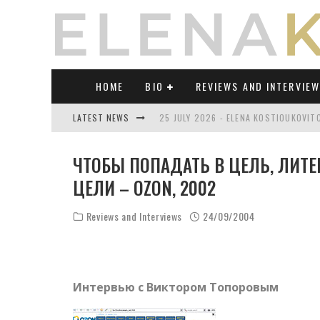
HOME
BIO
REVIEWS AND INTERVIE
LATEST NEWS
25 JULY 2026 - ELENA KOSTIOUKOVI
23 JULY 2026 - REVIEW OF "TRANSL
ЧТОБЫ ПОПАДАТЬ В ЦЕЛЬ, ЛИТ
21 JULY 2026 - REVIEW OF "TRANSLA
ЦЕЛИ – OZON, 2002
17 JULY 2026 - ELENA KOSTIOUKOVITC
Reviews and Interviews
24/09/2004
21 JUNE 2026 - REVIEW OF "TRANSLA
30 JULY 2026 - ELENA KOSTIOUKOVIT
Интервью с Виктором Топоровым