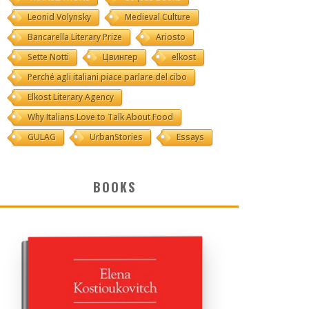
Leonid Volynsky
Medieval Culture
Bancarella Literary Prize
Ariosto
Sette Notti
Цвингер
elkost
Perché agli italiani piace parlare del cibo
Elkost Literary Agency
Why Italians Love to Talk About Food
GULAG
UrbanStories
Essays
BOOKS