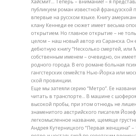
Хайсмит… Теперь – внимание! – я предст
публикуем роман известной французской п
впервые на русском языке. Книгу американ
клану Кеннеди ее сюжет имеет весьма оп
открытием. Но главное открытие – не толь
целом – наш новый автор из Саранска. Он
дебютную книгу “Несколько смертей, или 
собственным именем – очевидно, он имеет
родного города. В его романе больная пси
гангстерских семейств Нью-Йорка или моск
ской провинции.
Еще мы затеяли серию “Метро”. Ее названи
читать в транспорте… В машине с шофером
высокой пробы, при этом отнюдь не лише
знаменитого австрийского писателя Йозефа
легкомысленное название, щемяще грустны
Андрея Кутерницкого “Первая женщина” –
ретро и ностальгией по советским времен