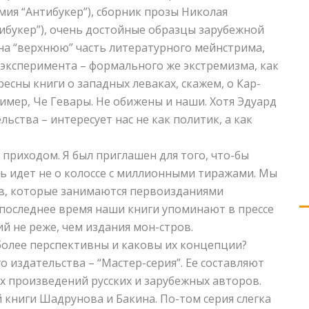
мия “Антибукер”), сборник прозы Николая
букер”), очень достойные образцы зарубежной
на “верхнюю” часть литературного мейнстрима,
 эксперимента – формального же экстремизма, как
ресны книги о западных леваках, скажем, о Кар-
ример, Че Гевары. Не обижены и наши. Хотя Эдуард
ьства – интересует нас не как политик, а как
приходом. Я был приглашен для того, что-бы
чь идет не о колоссе с миллионными тиражами. Мы
тв, которые занимаются первоизданиями
 последнее время наши книги упоминают в прессе
 не реже, чем издания мон-стров.
иболее перспективны и каковы их концепции?
о издательства – “Мастер-серия”. Ее составляют
 произведений русских и зарубежных авторов.
книги Шадрунова и Бакина. По-том серия слегка