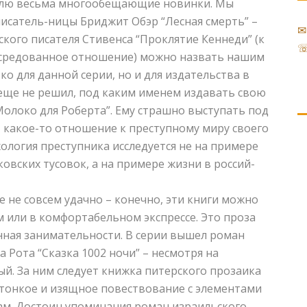
авлю весьма многообещающие новинки. Мы
исатель-ницы Бриджит Обэр “Лесная смерть” –
✉
ского писателя Стивенса “Проклятие Кеннеди” (к
☏
осредованное отношение) можно назвать нашим
ко для данной серии, но и для издательства в
 еще не решил, под каким именем издавать свою
Молоко для Роберта”. Ему страшно выступать под
 какое-то отношение к преступному миру своего
хология преступника исследуется не на примере
овских тусовок, а на примере жизни в россий-
е не совсем удачно – конечно, эти книги можно
 или в комфортабельном экспрессе. Это проза
нная занимательности. В серии вышел роман
 Рота “Сказка 1002 ночи” – несмотря на
й. За ним следует книжка питерского прозаика
 тонкое и изящное повествование с элементами
ам. Достоин упоминания роман израильского