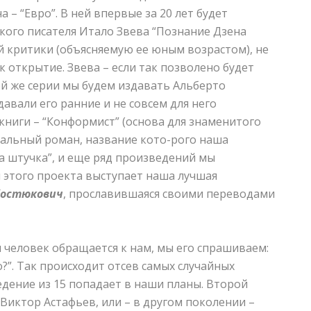
– “Евро”. В ней впервые за 20 лет будет
кого писателя Итало Звева “Познание Дзена
й критики (объясняемую ее юным возрастом), не
к открытие. Звева – если так позволено будет
ой же серии мы будем издавать Альберто
давали его ранние и не совсем для него
книги – “Конформист” (основа для знаменитого
ндальный роман, название кото-рого наша
а штучка”, и еще ряд произведений мы
 этого проекта выступает наша лучшая
Костюкович
, прославившаяся своими переводами
ли человек обращается к нам, мы его спрашиваем:
?”. Так происходит отсев самых случайных
едение из 15 попадает в наши планы. Второй
 Виктор Астафьев, или – в другом поколении –