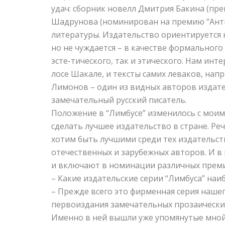
удач: сборник новелл Дмитрия Бакина (пре
Шадрунова (номинирован на премию “Анти
литературы. Издательство ориентируется 
но не чуждается – в качестве формального
эсте-тического, так и этического. Нам инте
лосе Шакале, и тексты самих леваков, нап
Лимонов – один из видных авторов издател
замечательный русский писатель.
Положение в “Лимбусе” изменилось с моим 
сделать лучшее издательство в стране. Ре
хотим быть лучшими среди тех издательс
отечественных и зарубежных авторов. И в
и включают в номинации различных премий
– Какие издательские серии “Лимбуса” на
– Прежде всего это фирменная серия нашег
первоиздания замечательных прозаических
Именно в ней вышли уже упомянутые мной 