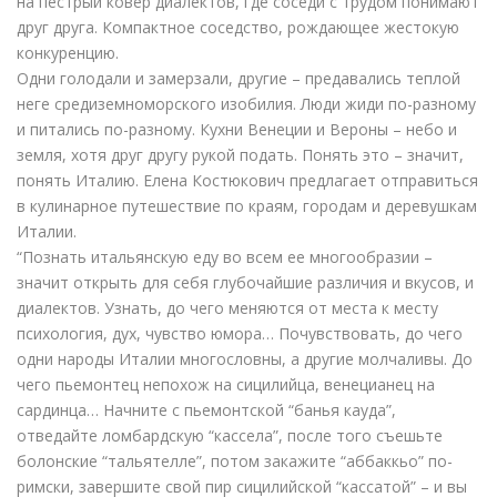
на пестрый ковер диалектов, где соседи с трудом понимают
друг друга. Компактное соседство, рождающее жестокую
конкуренцию.
Одни голодали и замерзали, другие – предавались теплой
неге средиземноморского изобилия. Люди жиди по-разному
и питались по-разному. Кухни Венеции и Вероны – небо и
земля, хотя друг другу рукой подать. Понять это – значит,
понять Италию. Елена Костюкович предлагает отправиться
в кулинарное путешествие по краям, городам и деревушкам
Италии.
“Познать итальянскую еду во всем ее многообразии –
значит открыть для себя глубочайшие различия и вкусов, и
диалектов. Узнать, до чего меняются от места к месту
психология, дух, чувство юмора… Почувствовать, до чего
одни народы Италии многословны, а другие молчаливы. До
чего пьемонтец непохож на сицилийца, венецианец на
сардинца… Начните с пьемонтской “банья кауда”,
отведайте ломбардскую “кассела”, после того съешьте
болонские “тальятелле”, потом закажите “аббаккьо” по-
римски, завершите свой пир сицилийской “кассатой” – и вы