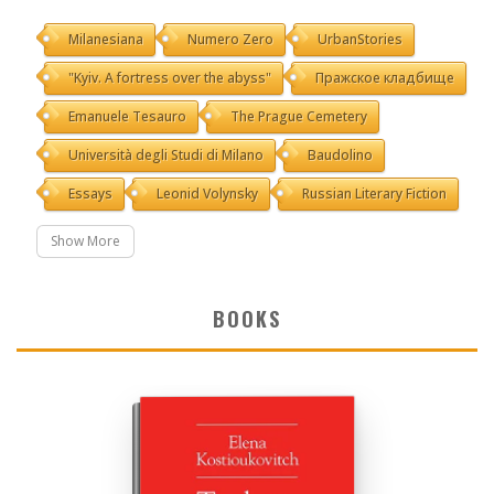
Milanesiana
Numero Zero
UrbanStories
"Kyiv. A fortress over the abyss"
Пражское кладбище
Emanuele Tesauro
The Prague Cemetery
Università degli Studi di Milano
Baudolino
Essays
Leonid Volynsky
Russian Literary Fiction
Show More
BOOKS