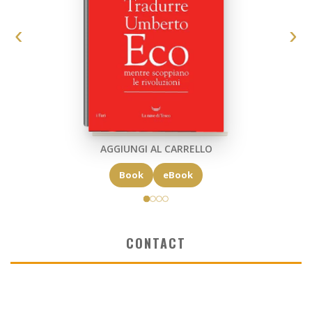
AGGIUNGI AL CARRELLO
Book
eBook
CONTACT
✉ elkost@elkost.com
☏ 0039 346 5064334