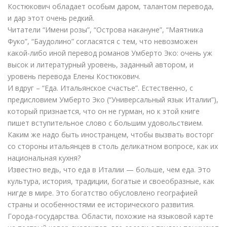
Костюкович обладает особым даром, талантом перевода,
и дар этот очень редкий.
Читатели “Имени розы”, “Острова накануне”, “Маятника
Фуко”, “Баудолино” согласятся с тем, что невозможен
какой-либо иной перевод романов Умберто Эко: очень уж
высок и литературный уровень, заданный автором, и
уровень перевода Елены Костюкович.
И вдруг – “Еда. Итальянское счастье”. Естественно, с
предисловием Умберто Эко (“Универсальный язык Италии”),
который признается, что он не гурман, но к этой книге
пишет вступительное слово с большим удовольствием.
Каким же надо быть иностранцем, чтобы вызвать восторг
со стороны итальянцев в столь деликатном вопросе, как их
национальная кухня?
Известно ведь, что еда в Италии — больше, чем еда. Это
культура, история, традиции, богатые и своеобразные, как
нигде в мире. Это богатство обусловлено географией
страны и особенностями ее исторического развития.
Города-государства. Области, похожие на языковой карте