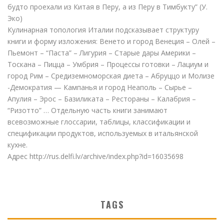
будто проехали из Китая в Перу, а из Перу в Тимбукту” (У.
Эко)
Кулинарная топология Италии подсказывает структуру
книги и форму изложения: Венето и город Венеция – Олей –
Пьемонт – “Паста” – Лигурия – Старые дары Америки –
Тоскана – Пицца – Умбрия – Процессы готовки – Лациум и
город Рим – Средиземноморская диета – Абруццо и Молизе
-Демократия — Кампанья и город Неаполь – Сырье –
Апулия – Эрос – Базиликата – Рестораны – Калабрия –
“Ризотто” … Отдельную часть книги занимают
всевозможные глоссарии, таблицы, классификации и
спецификации продуктов, используемых в итальянской
кухне.
Адрес http://rus.delfi.lv/archive/index.php?id=16035698
TAGS